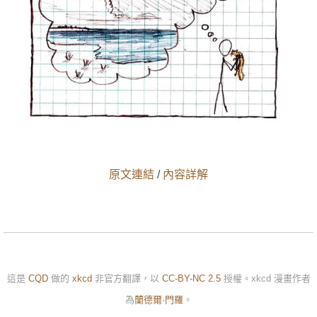
原文連結
/
內容詳解
這是
CQD
做的
xkcd
非官方翻譯，以
CC-BY-NC 2.5
授權。xkcd 漫畫作者
為
蘭德爾·門羅
。