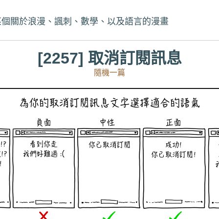
某個關於浪漫、諷刺、數學、以及語言的漫畫
[2257] 取消訂閱訊息
隨機一篇