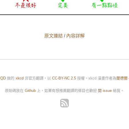
原文連結
/
內容詳解
CQD
做的
xkcd
非官方翻譯，以
CC-BY-NC 2.5
授權。xkcd 漫畫作者為
蘭德爾
原始碼放在
Github
上，如果有想推薦翻譯的條目也歡迎
開 issue
給我。