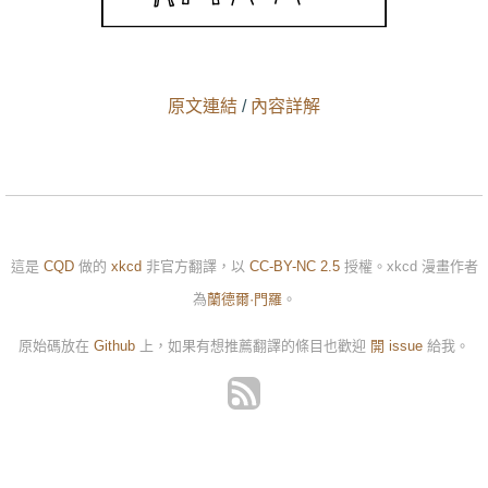
原文連結
/
內容詳解
這是
CQD
做的
xkcd
非官方翻譯，以
CC-BY-NC 2.5
授權。xkcd 漫畫作者
為
蘭德爾·門羅
。
原始碼放在
Github
上，如果有想推薦翻譯的條目也歡迎
開 issue
給我。