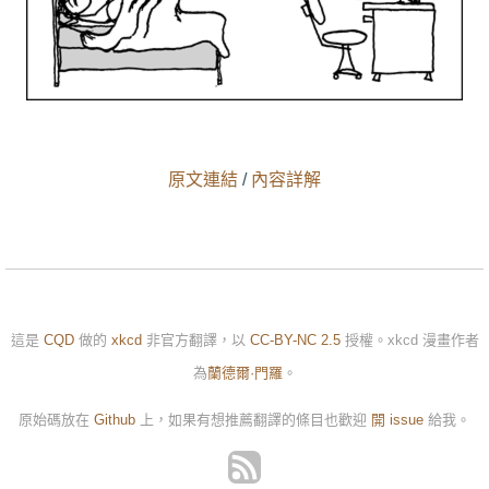
原文連結
/
內容詳解
這是
CQD
做的
xkcd
非官方翻譯，以
CC-BY-NC 2.5
授權。xkcd 漫畫作者
為
蘭德爾·門羅
。
原始碼放在
Github
上，如果有想推薦翻譯的條目也歡迎
開 issue
給我。